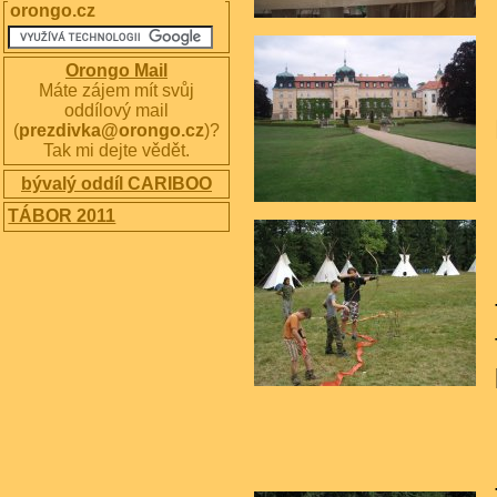
orongo.cz
Orongo Mail
Máte zájem mít svůj
oddílový mail
(
prezdivka@orongo.cz
)?
Tak mi dejte vědět.
bývalý oddíl CARIBOO
TÁBOR 2011