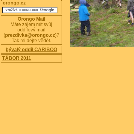
orongo.cz
Orongo Mail
Máte zájem mít svůj
oddílový mail
(
prezdivka@orongo.cz
)?
Tak mi dejte vědět.
bývalý oddíl CARIBOO
TÁBOR 2011