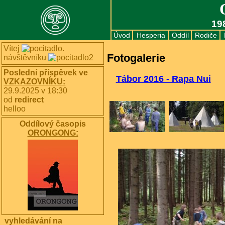
19
Úvod
Hesperia
Oddíl
Rodiče
Vítej
.
Fotogalerie
návštěvníku
Poslední příspěvek ve
Tábor 2016 - Rapa Nui
VZKAZOVNÍKU:
29.9.2025 v 18:30
od
redirect
helloo
Oddílový časopis
ORONGONG:
vyhledávání na