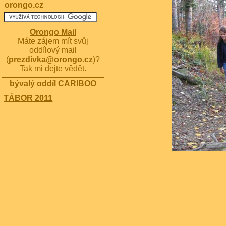
orongo.cz
Orongo Mail
Máte zájem mít svůj
oddílový mail
(
prezdivka@orongo.cz
)?
Tak mi dejte vědět.
bývalý oddíl CARIBOO
TÁBOR 2011