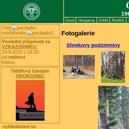
19
Úvod
Hesperia
Oddíl
Rodiče
Vítej
.
Fotogalerie
návštěvníku
Poslední příspěvek ve
Shrekovy podzimniny
VZKAZOVNÍKU:
29.9.2025 v 18:30
od
redirect
helloo
Oddílový časopis
ORONGONG:
vyhledávání na