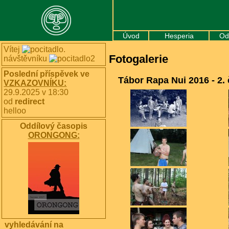
Úvod
Hesperia
Od
Vítej
.
Fotogalerie
návštěvníku
Poslední příspěvek ve
Tábor Rapa Nui 2016 - 2. 
VZKAZOVNÍKU:
29.9.2025 v 18:30
od
redirect
helloo
Oddílový časopis
ORONGONG:
vyhledávání na