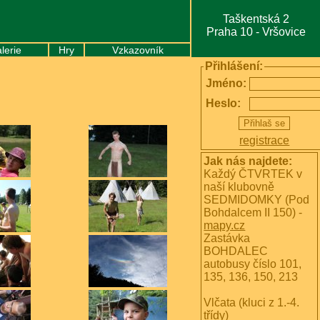
Taškentská 2
Praha 10 - Vršovice
lerie
Hry
Vzkazovník
Přihlášení:
Jméno:
Heslo:
registrace
Jak nás najdete:
Každý ČTVRTEK v
naší klubovně
SEDMIDOMKY (Pod
Bohdalcem II 150) -
mapy.cz
Zastávka
BOHDALEC
autobusy číslo 101,
135, 136, 150, 213
Vlčata (kluci z 1.-4.
třídy)