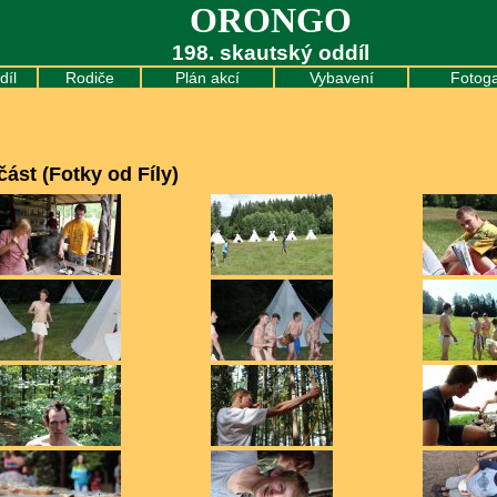
ORONGO
198. skautský oddíl
díl
Rodiče
Plán akcí
Vybavení
Fotoga
část (Fotky od Fíly)