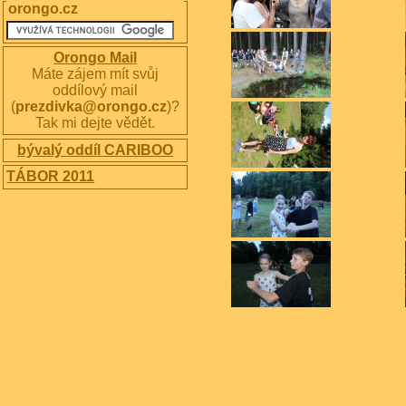
orongo.cz
Orongo Mail
Máte zájem mít svůj
oddílový mail
(
prezdivka@orongo.cz
)?
Tak mi dejte vědět.
bývalý oddíl CARIBOO
TÁBOR 2011