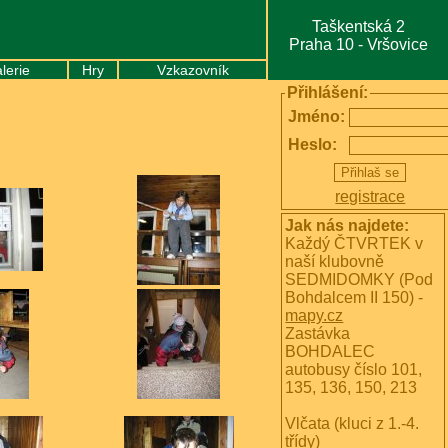
Taškentská 2
Praha 10 - Vršovice
lerie
Hry
Vzkazovník
Přihlášení:
Jméno:
Heslo:
registrace
Jak nás najdete:
Každý ČTVRTEK v
naší klubovně
SEDMIDOMKY (Pod
Bohdalcem II 150) -
mapy.cz
Zastávka
BOHDALEC
autobusy číslo 101,
135, 136, 150, 213
Vlčata (kluci z 1.-4.
třídy)