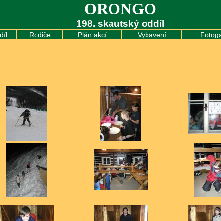
ORONGO
198. skautský oddíl
díl
Rodiče
Plán akcí
Vybavení
Fotoga