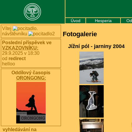
Úvod
Hesperia
Od
Vítej
.
Fotogalerie
návštěvníku
Poslední příspěvek ve
Jížní pól - jarniny 2004
VZKAZOVNÍKU:
29.9.2025 v 18:30
od
redirect
helloo
Oddílový časopis
ORONGONG:
vyhledávání na