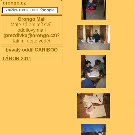
orongo.cz
Orongo Mail
Máte zájem mít svůj
oddílový mail
(
prezdivka@orongo.cz
)?
Tak mi dejte vědět.
bývalý oddíl CARIBOO
TÁBOR 2011