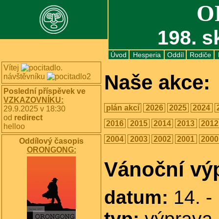
O
198. s
Úvod
Hesperia
Oddíl
Rodiče
Vítej
.
Naše akce:
návštěvníku
Poslední příspěvek ve
VZKAZOVNÍKU:
plán akcí
2026
2025
2024
29.9.2025 v 18:30
od
redirect
2016
2015
2014
2013
2012
helloo
2004
2003
2002
2001
2000
Oddílový časopis
ORONGONG:
Vánoční vý
datum:
14. -
typ:
výprava