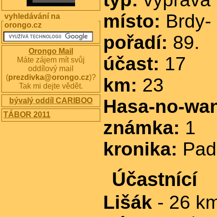
místo:
Brdy- 
vyhledávání na
orongo.cz
pořadí:
89.
Orongo Mail
účast:
17
Máte zájem mít svůj
oddílový mail
(
prezdivka@orongo.cz
)?
km:
23
Tak mi dejte vědět.
Hasa-no-wa
bývalý oddíl CARIBOO
TÁBOR 2011
známka:
1
kronika:
Pad
Účastnící
Lišák
- 26 k