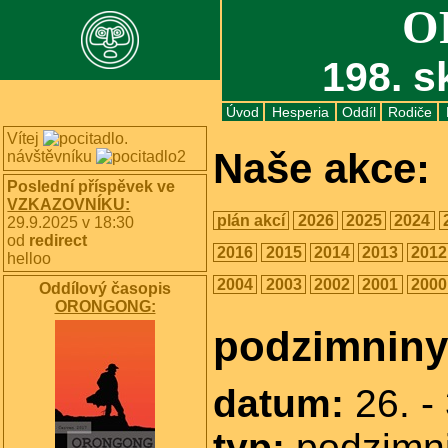
O
198. s
Úvod
Hesperia
Oddíl
Rodiče
Vítej
.
Naše akce:
návštěvníku
Poslední příspěvek ve
VZKAZOVNÍKU:
plán akcí
2026
2025
2024
29.9.2025 v 18:30
od
redirect
2016
2015
2014
2013
2012
helloo
2004
2003
2002
2001
2000
Oddílový časopis
ORONGONG:
podzimniny
datum:
26. -
typ:
podzimn