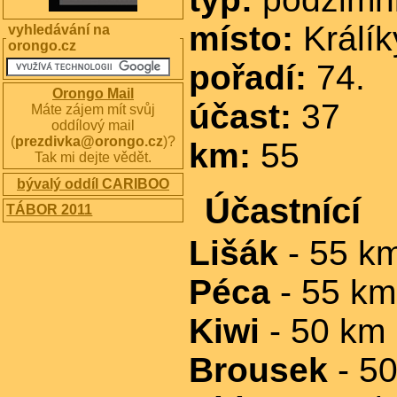
místo:
Králík
vyhledávání na
orongo.cz
pořadí:
74.
Orongo Mail
účast:
37
Máte zájem mít svůj
oddílový mail
(
prezdivka@orongo.cz
)?
km:
55
Tak mi dejte vědět.
bývalý oddíl CARIBOO
Účastnící
TÁBOR 2011
Lišák
- 55 k
Péca
- 55 km
Kiwi
- 50 km
Brousek
- 5