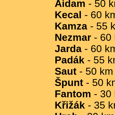
Aidam
- 50 
Kecal
- 60 k
Kamza
- 55 
Nezmar
- 60
Jarda
- 60 k
Padák
- 55 
Saut
- 50 km
Špunt
- 50 k
Fantom
- 30
Křižák
- 35 